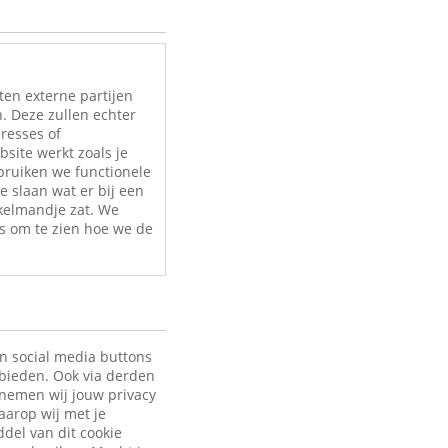
ten externe partijen
. Deze zullen echter
eresses of
site werkt zoals je
bruiken we functionele
e slaan wat er bij een
nkelmandje zat. We
s om te zien hoe we de
en social media buttons
 bieden. Ook via derden
 nemen wij jouw privacy
aarop wij met je
ddel van dit cookie