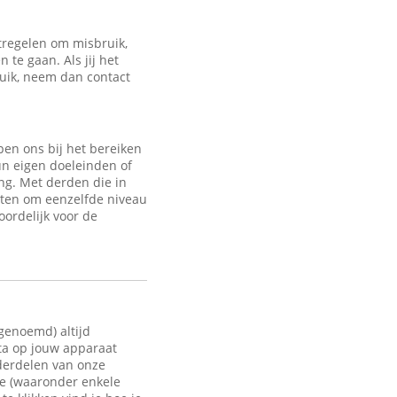
regelen om misbruik,
te gaan. Als jij het
ruik, neem dan contact
en ons bij het bereiken
un eigen doeleinden of
ng. Met derden die in
sten om eenzelfde niveau
oordelijk voor de
 genoemd) altijd
ata op jouw apparaat
nderdelen van onze
te (waaronder enkele