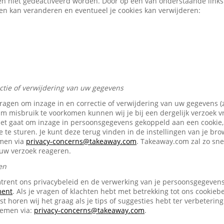
en niet gedeactiveerd worden. Door op een van onderstaande links t
gen kan veranderen en eventueel je cookies kan verwijderen:
ectie of verwijdering van uw gegevens
vragen om inzage in en correctie of verwijdering van uw gegevens (
Om misbruik te voorkomen kunnen wij je bij een dergelijk verzoek 
het gaat om inzage in persoonsgegevens gekoppeld aan een cookie, 
e te sturen. Je kunt deze terug vinden in de instellingen van je br
emen via
privacy-concerns@takeaway.com
. Takeaway.com zal zo snel
ouw verzoek reageren.
en
trent ons privacybeleid en de verwerking van je persoonsgegevens 
ment
. Als je vragen of klachten hebt met betrekking tot ons cookiebe
t horen wij het graag als je tips of suggesties hebt ter verbetering
nemen via:
privacy-concerns@takeaway.com
.