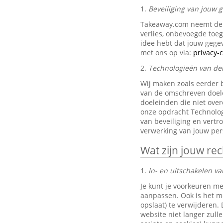
1.
Beveiliging van jouw
Takeaway.com neemt de 
verlies, onbevoegde toe
idee hebt dat jouw gegev
met ons op via:
privacy
2.
Technologieën van de
Wij maken zoals eerder 
van de omschreven doele
doeleinden die niet ove
onze opdracht Technolog
van beveiliging en vertr
verwerking van jouw pe
Wat zijn jouw re
1.
In- en uitschakelen va
Je kunt je voorkeuren me
aanpassen. Ook is het mo
opslaat) te verwijderen.
website niet langer zul