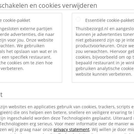
itschakelen en cookies verwijderen
e cookie-pakket
Essentiële cookie-pakket
ngesloten externe partijen
Thuisbezorgd.nl en aangeslo
erde advertenties, die naar
kunnen je advertenties tonen
ijn voor jou. Onze website
niet gebaseerd zijn op je int
rwachten. We gebruiken
productvoorkeuren. Onze web
als het opslaan van wat er in
zou verwachten. Hiervoor ge
 een specifiek restaurant.
cookies, bijvoorbeeld om op t
che cookies om te zien hoe
bepaald restaurant in je wi
verbeteren.
gebruiken analytische cookie
website kunnen verbeteren.
t
jn websites en applicaties gebruik van cookies, trackers, scripts 
ieën) die ons helpen een betere, snellere en veiligere ervaring te
ijn ingeschakeld worden deze Technologieën geplaatst. Uiteraard
 Technologieën erg serieus. Voor meer informatie over de manier w
en wij je graag naar onze
privacy statement
. Wij willen je door mi