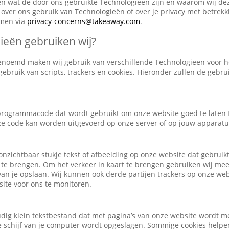
en wat de door ons gebruikte Technologieën zijn en waarom wij de
over ons gebruik van Technologieën of over je privacy met betrekk
emen via
privacy-concerns@takeaway.com
.
ieën gebruiken wij?
enoemd maken wij gebruik van verschillende Technologieën voor 
ebruik van scripts, trackers en cookies. Hieronder zullen de gebr
e programmacode dat wordt gebruikt om onze website goed te laten
eze code kan worden uitgevoerd op onze server of op jouw apparatu
, onzichtbaar stukje tekst of afbeelding op onze website dat gebrui
 te brengen. Om het verkeer in kaart te brengen gebruiken wij mee
an je opslaan. Wij kunnen ook derde partijen trackers op onze we
ite voor ons te monitoren.
udig klein tekstbestand dat met pagina’s van onze website wordt m
schijf van je computer wordt opgeslagen. Sommige cookies helpen