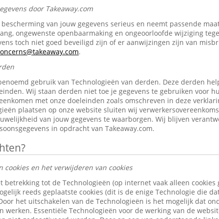
 gegevens door Takeaway.com
bescherming van jouw gegevens serieus en neemt passende maat
gang, ongewenste openbaarmaking en ongeoorloofde wijziging tegen 
ens toch niet goed beveiligd zijn of er aanwijzingen zijn van misb
-concerns@takeaway.com
.
rden
benoemd gebruik van Technologieën van derden. Deze derden help
inden. Wij staan derden niet toe je gegevens te gebruiken voor h
reenkomen met onze doeleinden zoals omschreven in deze verklari
ieën plaatsen op onze website sluiten wij verwerkersovereenkom
ouwelijkheid van jouw gegevens te waarborgen. Wij blijven verantw
rsoonsgegevens in opdracht van Takeaway.com.
chten?
n cookies en het verwijderen van cookies
t betrekking tot de Technologieën (op internet vaak alleen cookies
gelijk reeds geplaatste cookies (dit is de enige Technologie die d
 Door het uitschakelen van de Technologieën is het mogelijk dat o
len werken. Essentiële Technologieën voor de werking van de websi