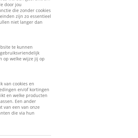
de door jou
nctie die zonder cookies
inden zijn zo essentieel
ullen niet langer dan
ebsite te kunnen
gebruiksvriendelijk
 op welke wijze jij op
ik van cookies en
iedingen en/of kortingen
uikt en welke producten
passen. Een ander
mt van een van onze
anten die via hun