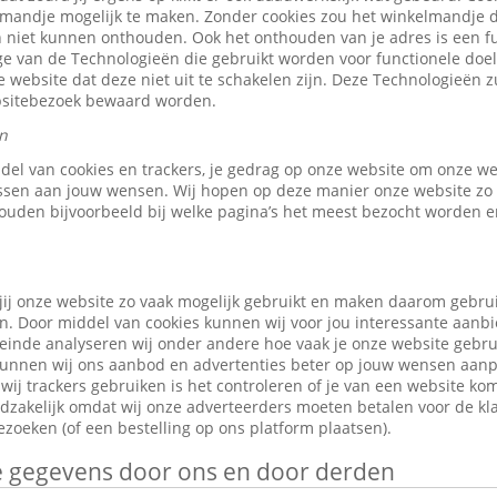
elmandje mogelijk te maken. Zonder cookies zou het winkelmandje 
 niet kunnen onthouden. Ook het onthouden van je adres is een fu
e van de Technologieën die gebruikt worden voor functionele doele
 website dat deze niet uit te schakelen zijn. Deze Technologieën z
ebsitebezoek bewaard worden.
n
ddel van cookies en trackers, je gedrag op onze website om onze w
ssen aan jouw wensen. Wij hopen op deze manier onze website zo 
ouden bijvoorbeeld bij welke pagina’s het meest bezocht worden en
jij onze website zo vaak mogelijk gebruikt en maken daarom gebru
n. Door middel van cookies kunnen wij voor jou interessante aanb
leinde analyseren wij onder andere hoe vaak je onze website gebr
o kunnen wij ons aanbod en advertenties beter op jouw wensen aan
ij trackers gebruiken is het controleren of je van een website ko
odzakelijk omdat wij onze adverteerders moeten betalen voor de kl
zoeken (of een bestelling op ons platform plaatsen).
je gegevens door ons en door derden