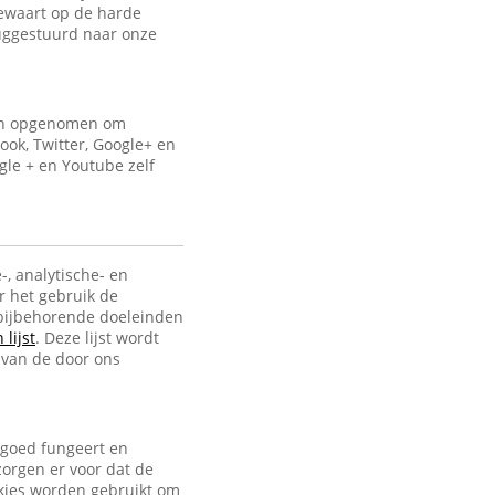
bewaart op de harde
uggestuurd naar onze
ijn opgenomen om
ook, Twitter, Google+ en
gle + en Youtube zelf
-, analytische- en
r het gebruik de
e bijbehorende doeleinden
lijst
. Deze lijst wordt
 van de door ons
 goed fungeert en
zorgen er voor dat de
ookies worden gebruikt om