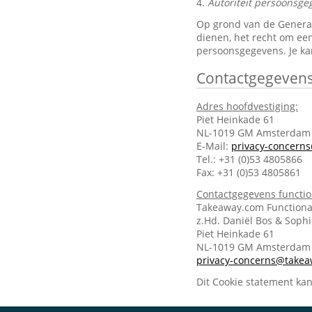
4.
Autoriteit persoonsge
Op grond van de General 
dienen, het recht om een
persoonsgegevens. Je ka
Contactgegeven
Adres hoofdvestiging:
Piet Heinkade 61
NL-1019 GM Amsterdam
E-Mail:
privacy-concern
Tel.: +31 (0)53 4805866
Fax: +31 (0)53 4805861
Contactgegevens functi
Takeaway.com Functiona
z.Hd. Daniël Bos & Soph
Piet Heinkade 61
NL-1019 GM Amsterda
privacy-concerns@take
Dit Cookie statement ka