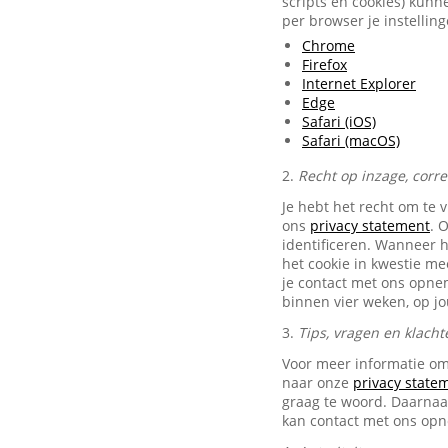
scripts en cookies) kunn
per browser je instellin
Chrome
Firefox
Internet Explorer
Edge
Safari (iOS)
Safari (macOS)
2.
Recht op inzage, corr
Je hebt het recht om te 
ons
privacy statement
. 
identificeren. Wanneer 
het cookie in kwestie me
je contact met ons opn
binnen vier weken, op j
3.
Tips, vragen en klacht
Voor meer informatie om
naar onze
privacy state
graag te woord. Daarnaas
kan contact met ons op