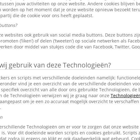
 tussen jouw activiteiten op onze website. Andere cookies blijven 
en worden op het moment dat je onze website opnieuw bezoekt ter
partij die de cookie voor ons heeft geplaatst.
buttons?
e websites ook gebruik van social media buttons. Deze buttons z
omoten (‘liken’) of delen (‘tweeten’) op sociale netwerken als Faceb
erken door middel van stukjes code die van Facebook, Twitter, Goo
j gebruik van deze Technologieën?
ckers en scripts met verschillende doeleinden namelijk: functionele
eronder vind je een overzicht van de verschillende doeleinden voo
specifiek overzicht van alle door ons gebruikte Technologieën, d
an de Technologieën verwijzen wij je graag naar onze
Technologieën 
aangepast om je een zo accuraat mogelijk overzicht te verschaffen
.
en
erschillende Technologieën om er voor te zorgen dat onze website
 is. Voor dit doeleinde worden scripts en cookies gebruikt. Scripts 
n dat zodra jij ergens op klikt er ook daadwerkelijk wat gebeurd. C