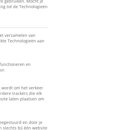
ze gebruiken. Mocht je
ing tot de Technologieën
het verzamelen van
uikte Technologieën aan
 functioneren en
ur.
kt wordt om het verkeer
rdere trackers die elk
bsite laten plaatsen om
eegestuurd en door je
 slechts bij één website